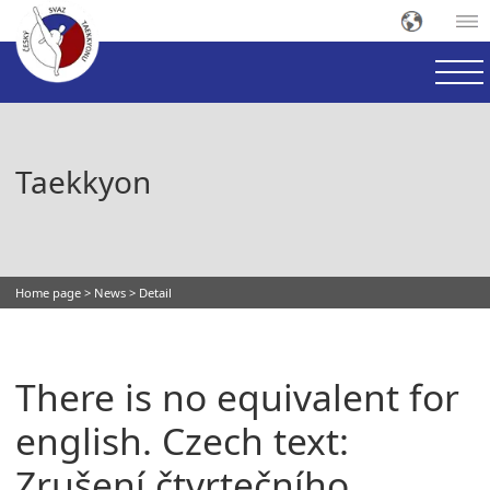
Taekkyon
Home page
>
News
> Detail
There is no equivalent for
english. Czech text:
Zrušení čtvrtečního